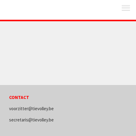
CONTACT
voorzitter@tievolley.be
secretaris@tievolley.be