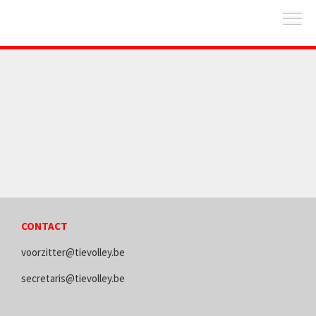
CONTACT
voorzitter@tievolley.be
secretaris@tievolley.be