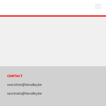
CONTACT
voorzitter@tievolley.be
secretaris@tievolley.be