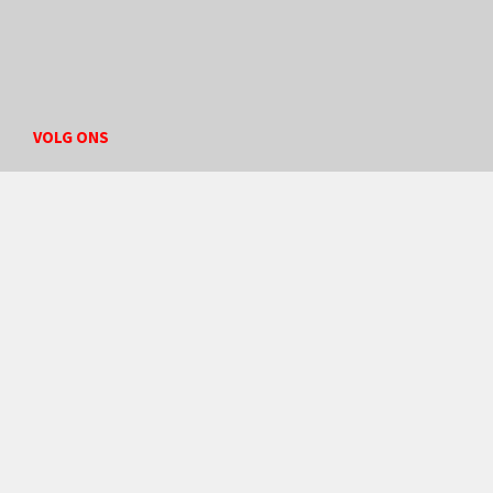
VOLG ONS
Facebook
Instagram
Twizzit
© website powered by
Twizzit.com